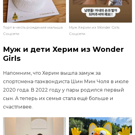
Торт в честь рождения малыша
Муж Херим из Wonder Girls
Соцсети
Соцсети
Муж и дети Херим из Wonder
Girls
Напомним, что Херим вышла замуж за
спортсмена-таэквондиста Шин Мин Чоля в июле
2020 года. В 2022 году у пары родился первый
сын. А теперь их семья стала ещё больше и
счастливее.