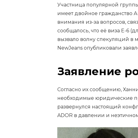
Участница популярной группы
имеет двойное гражданство Ав
внимания из-за вопросов, связ
сообщалось, что её виза E-6 (д
вызвало волну спекуляций в 
NewJeans опубликовали заявле
Заявление р
Согласно их сообщению, Ханни
необходимые юридические пр
развернулся настоящий конфл
ADOR в давлении и неэтично