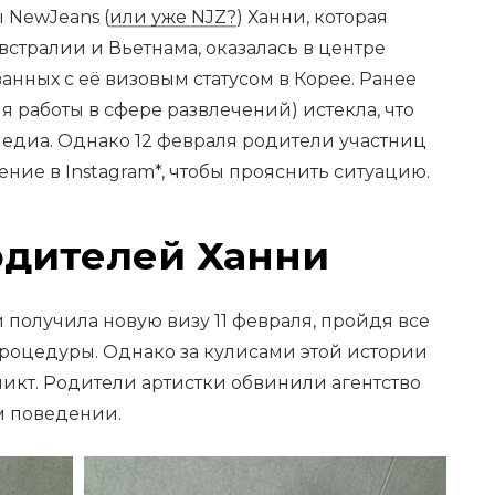
 NewJeans (
или уже NJZ?
) Ханни, которая
стралии и Вьетнама, оказалась в центре
анных с её визовым статусом в Корее. Ранее
ля работы в сфере развлечений) истекла, что
медиа. Однако 12 февраля родители участниц
ние в Instagram*, чтобы прояснить ситуацию.
одителей Ханни
 получила новую визу 11 февраля, пройдя все
оцедуры. Однако за кулисами этой истории
икт. Родители артистки обвинили агентство
м поведении.