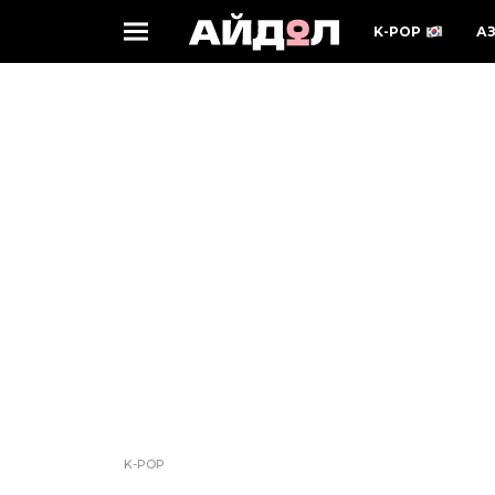
K-POP
А
K-POP