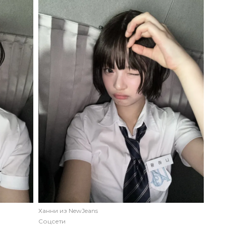
Ханни из NewJeans
Соцсети