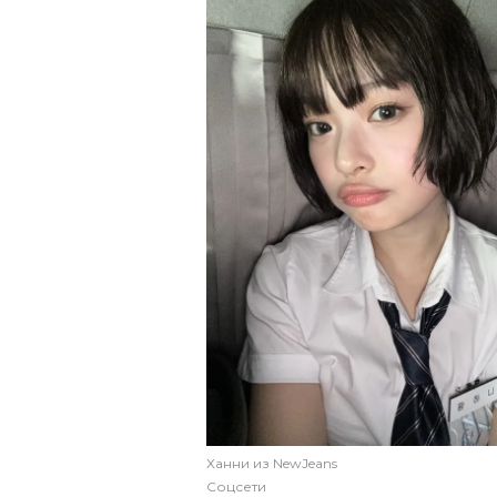
Ханни из NewJeans
Соцсети