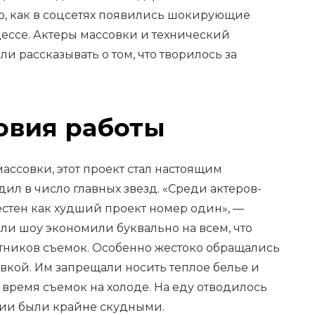
го, как в соцсетях появились шокирующие
ессе. Актеры массовки и технический
и рассказывать о том, что творилось за
овия работы
ассовки, этот проект стал настоящим
дил в число главных звезд. «Среди актеров-
естен как худший проект номер один», —
ели шоу экономили буквально на всем, что
стников съемок. Особенно жестоко обращались
вкой. Им запрещали носить теплое белье и
 время съемок на холоде. На еду отводилось
рции были крайне скудными.