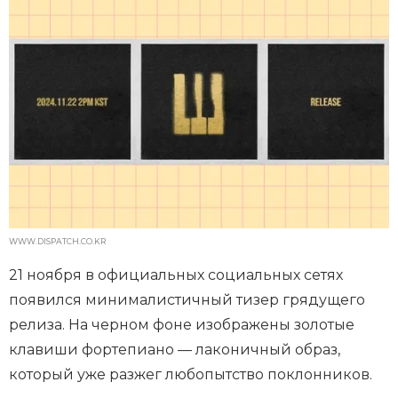
WWW.DISPATCH.CO.KR
21 ноября в официальных социальных сетях
появился минималистичный тизер грядущего
релиза. На черном фоне изображены золотые
клавиши фортепиано — лаконичный образ,
который уже разжег любопытство поклонников.