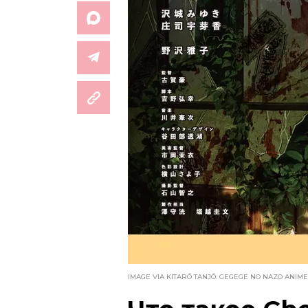
IMAGE VIA KITARŌ TANJŌ: GEGEGE NO NAZO ANIME