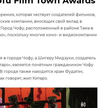
ofu Film Town Awards
премия, которая чествует создателей фильмов,
ские компании, вносящих свой вклад в
Город Чофу, расположенный в районе Тама в
ино», поскольку многие кино- и видеокомпании
ся в городе Чофу, а Шигеру Мидзуки, создатель
аро», является почётным гражданином Чофу
 В городе также находится храм Фудатэн,
ак говорят, жил Китаро.