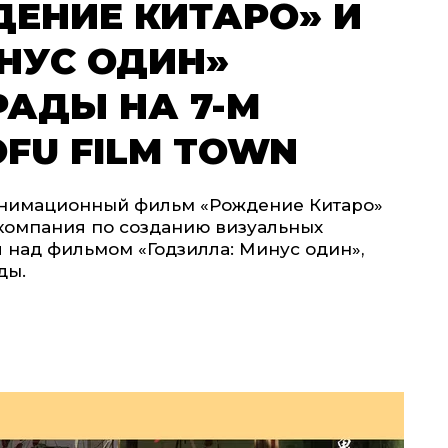
ЕНИЕ КИТАРО» И
НУС ОДИН»
РАДЫ НА 7-М
FU FILM TOWN
 анимационный фильм «Рождение Китаро»
 компания по созданию визуальных
я над фильмом «Годзилла: Минус один»,
ды.