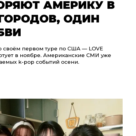
КОРЯЮТ АМЕРИКУ В
 ГОРОДОВ, ОДИН
БВИ
 о своём первом туре по США — LOVE
ртует в ноябре. Американские СМИ уже
аемых k-pop событий осени.