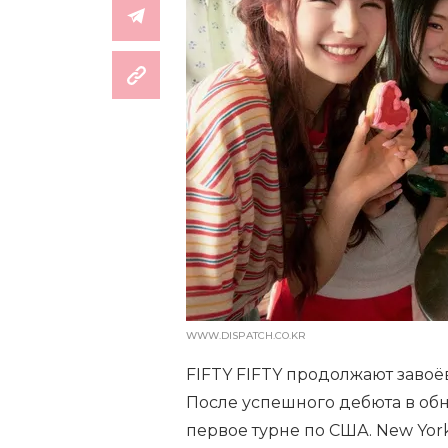
WWW.DISPATCH.CO.KR
FIFTY FIFTY продолжают заво
После успешного дебюта в обн
первое турне по США. New Yor