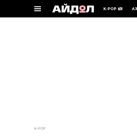
K-POP
А
K-POP