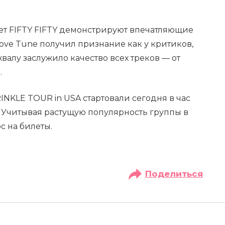
ет FIFTY FIFTY демонстрируют впечатляющие
Love Tune получил признание как у критиков,
хвалу заслужило качество всех треков — от
.
NKLE TOUR in USA стартовали сегодня в час
 Учитывая растущую популярность группы в
с на билеты.
Поделиться