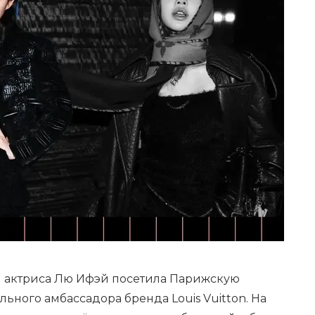
ая актриса Лю Ифэй посетила Парижскую
ьного амбассадора бренда Louis Vuitton. На