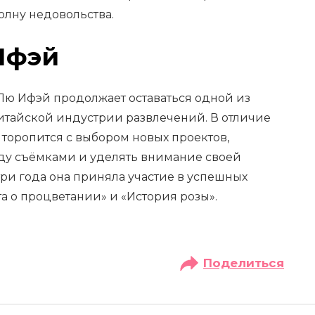
олну недовольства.
Ифэй
 Лю Ифэй продолжает оставаться одной из
китайской индустрии развлечений. В отличие
е торопится с выбором новых проектов,
ду съёмками и уделять внимание своей
ри года она приняла участие в успешных
та о процветании» и «История розы».
Поделиться