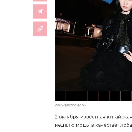
WWW.KBIZOOM.COM
2 октября известная китайск
неделю моды в качестве глобал