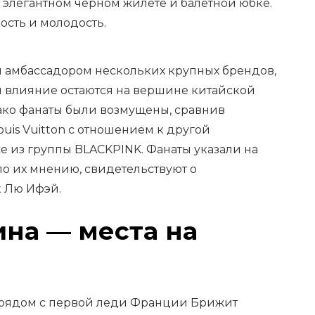
 элегантном чёрном жилете и балетной юбке.
ость и молодость.
 амбассадором нескольких крупных брендов,
и влияние остаются на вершине китайской
ко фанаты были возмущены, сравнив
ouis Vuitton с отношением к другой
 из группы BLACKPINK. Фанаты указали на
по их мнению, свидетельствуют о
 Лю Ифэй.
на — места на
 рядом с первой леди Франции Брижит