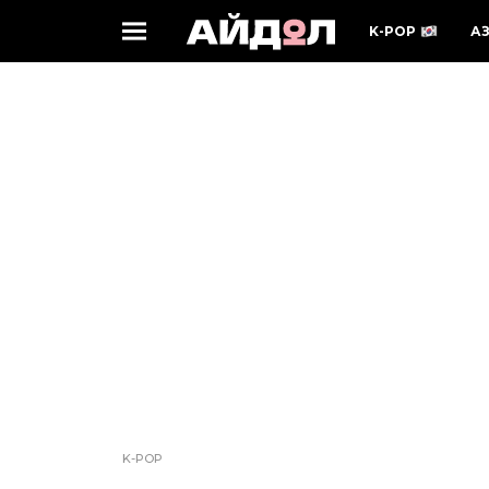
K-POP
А
K-POP