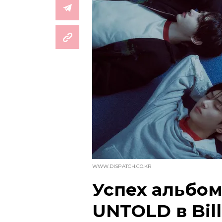
WWW.DISPATCH.CO.KR
Успех альбо
UNTOLD в Bil