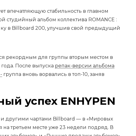
т впечатляющую стабильность в главном
ой студийный альбом коллектива ROMANCE :
ку в Billboard 200, улучшив свой предыдущий
ься рекордным для группы вторым местом в
о года. После выпуска
репак-версии альбома
-
группа вновь ворвались в топ-10, заняв
ый успех ENHYPEN
и другими чартами Billboard — в «Мировых
я на третьем месте уже 23 недели подряд. В
щих альбомов» и «Лучшие продажи альбомов»