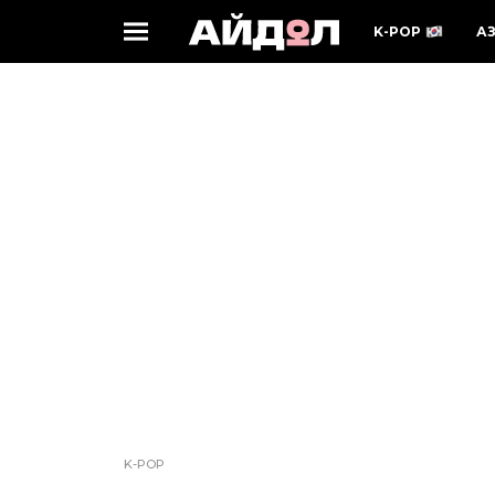
K-POP
А
K-POP