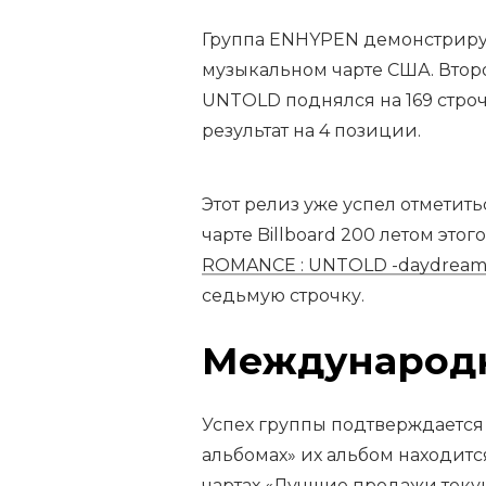
Группа ENHYPEN демонстрируе
музыкальном чарте США. Втор
UNTOLD поднялся на 169 строч
результат на 4 позиции.
Этот релиз уже успел отметит
чарте Billboard 200 летом этог
ROMANCE : UNTOLD -daydream
седьмую строчку.
Международн
Успех группы подтверждается 
альбомах» их альбом находитс
чартах «Лучшие продажи теку