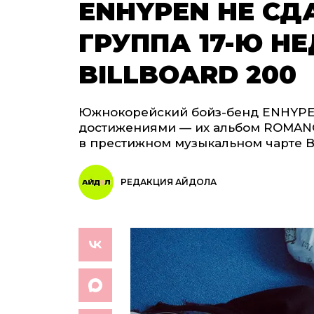
ENHYPEN НЕ СД
ГРУППА 17-Ю Н
BILLBOARD 200
Южнокорейский бойз-бенд ENHYPEN
достижениями — их альбом ROMANC
в престижном музыкальном чарте Bil
РЕДАКЦИЯ АЙДОЛА