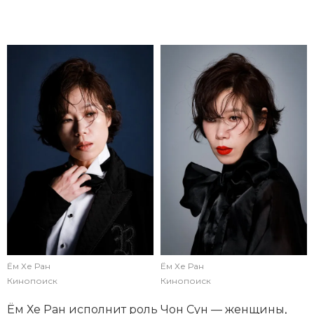
Ём Хе Ран
Ём Хе Ран
Кинопоиск
Кинопоиск
Ём Хе Ран исполнит роль Чон Сун — женщины,