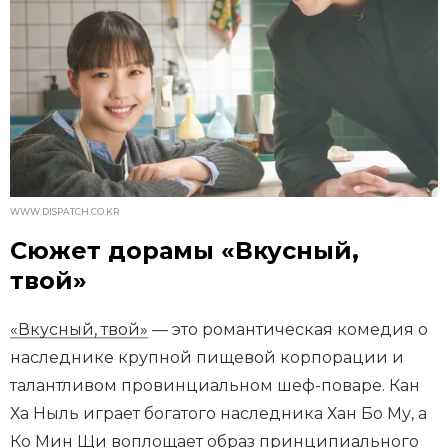
WWW.DISPATCH.CO.KR
Сюжет дорамы «Вкусный,
твой»
«Вкусный, твой»
— это романтическая комедия о
наследнике крупной пищевой корпорации и
талантливом провинциальном шеф-поваре. Кан
Ха Ныль играет богатого наследника Хан Бо Му, а
Ко Мин Щи воплощает образ принципиального