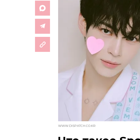
WWW.DISPATCH.CO.KR