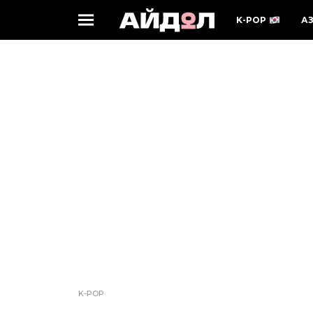
K-POP
А
K-POP