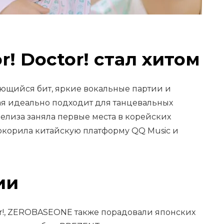
! Doctor! стал хитом
ающийся бит, яркие вокальные партии и
ая идеально подходит для танцевальных
релиза заняла первые места в корейских
покорила китайскую платформу QQ Music и
ии
or!, ZEROBASEONE также порадовали японских