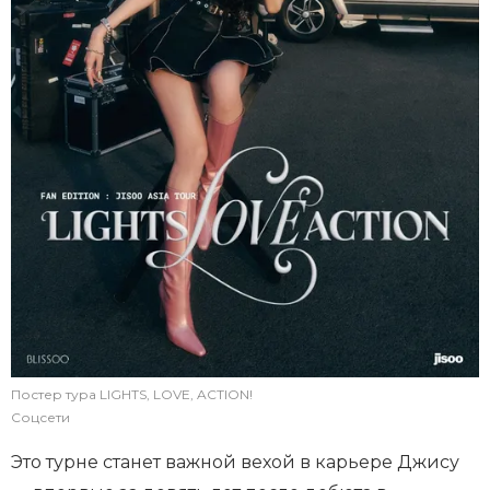
Постер тура LIGHTS, LOVE, ACTION!
Соцсети
Это турне станет важной вехой в карьере Джису