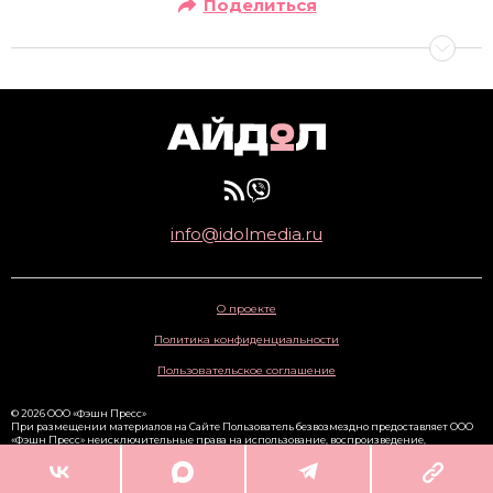
Поделиться
info@idolmedia.ru
О проекте
Политика конфиденциальности
Пользовательское соглашение
© 2026 ООО «Фэшн Пресс»
При размещении материалов на Сайте Пользователь безвозмездно предоставляет ООО
«Фэшн Пресс» неисключительные права на использование, воспроизведение,
распространение, создание производных произведений, а также на демонстрацию
материалов и доведение их до всеобщего сведения через сайт
www.idolmedia.ru
. 16+