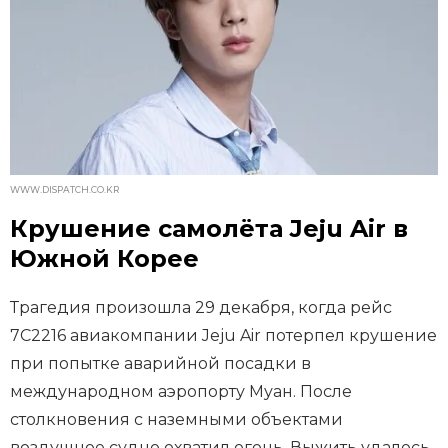
WWW.DISPATCH.CO.KR
Крушение самолёта Jeju Air в
Южной Корее
Трагедия произошла 29 декабря, когда рейс
7C2216 авиакомпании Jeju Air потерпел крушение
при попытке аварийной посадки в
международном аэропорту Муан. После
столкновения с наземными объектами
воздушное судно охватил огонь. Выжить удалось