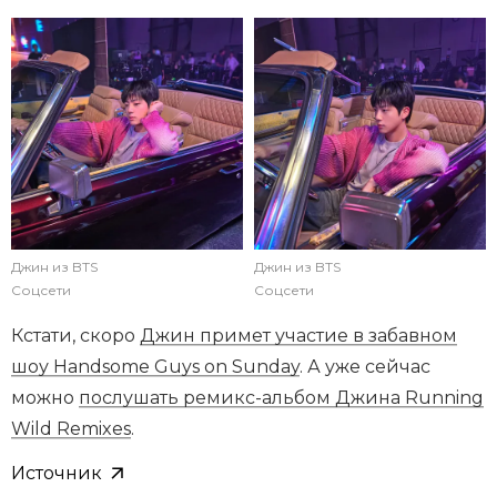
Джин из BTS
Джин из BTS
Соцсети
Соцсети
Кстати, скоро
Джин примет участие в забавном
шоу Handsome Guys on Sunday
. А уже сейчас
можно
послушать ремикс-альбом Джина Running
Wild Remixes
.
Источник