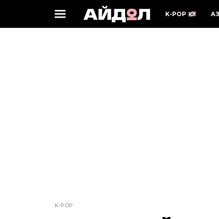
K-POP
А
K-POP