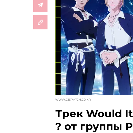
WWW.DISPATCH.CO.KR
Трек Would It
? от группы 