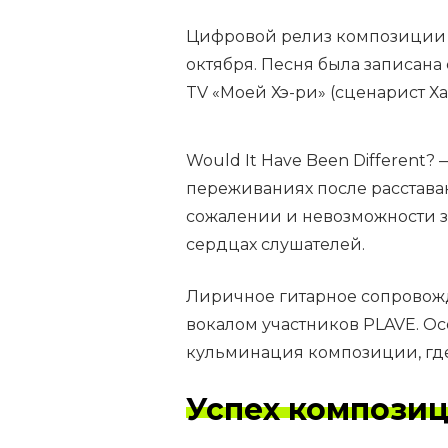
Цифровой релиз композиции Wo
октября. Песня была записан
TV «Моей Хэ-ри» (сценарист Х
Would It Have Been Different?
переживаниях после расставан
сожалении и невозможности з
сердцах слушателей.
Лиричное гитарное сопровож
вокалом участников PLAVE. О
кульминация композиции, где 
Успех компози