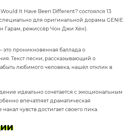
uld It Have Been Different? состоялся 13
а специально для оригинальной дорамы GENIE
ан Гарам, режиссёр Чон Джи Хён).
 — это проникновенная баллада о
ия. Текст песни, рассказывающий о
абыть любимого человека, нашёл отклик в
дение идеально сочетается с эмоциональным
собенно впечатляет драматическая
накал чувств достигает своего пика.
ции