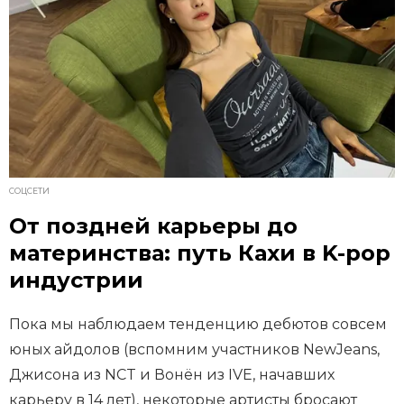
СОЦСЕТИ
От поздней карьеры до
материнства: путь Кахи в K-pop
индустрии
Пока мы наблюдаем тенденцию дебютов совсем
юных айдолов (вспомним участников NewJeans,
Джисона из NCT и Вонён из IVE, начавших
карьеру в 14 лет), некоторые артисты бросают