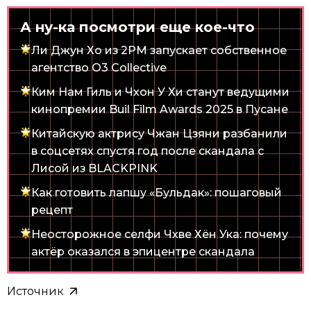
А ну-ка посмотри еще кое-что
Ли Джун Хо из 2PM запускает собственное
агентство O3 Collective
Ким Нам Гиль и Чхон У Хи станут ведущими
кинопремии Buil Film Awards 2025 в Пусане
Китайскую актрису Чжан Цзяни разбанили
в соцсетях спустя год после скандала с
Лисой из BLACKPINK
Как готовить лапшу «Бульдак»: пошаговый
рецепт
Неосторожное селфи Чхве Хён Ука: почему
актёр оказался в эпицентре скандала
Источник