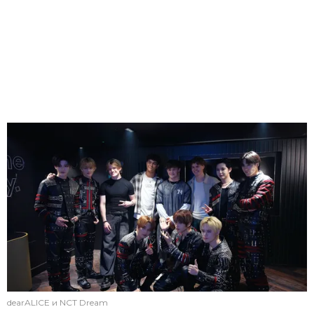
dearALICE и NCT Dream