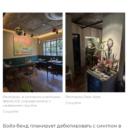
Ресторан, в котором участники
Ресторан Dear Alice
dearALICE определились с
Соцсети
названием группы
Соцсети
Бойз-бенд планирует дебютировать с синглом в