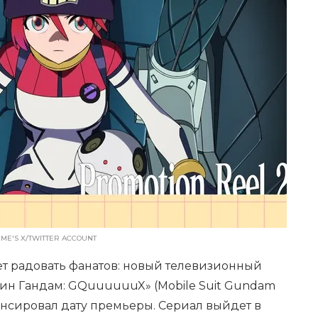
ME'S X/TWITTER ACCOUNT
 радовать фанатов: новый телевизионный
н Гандам: GQuuuuuuX» (Mobile Suit Gundam
сировал дату премьеры. Сериал выйдет в