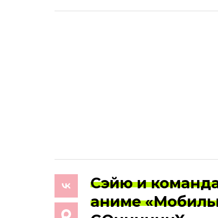
Сэйю и команда
аниме «Мобиль