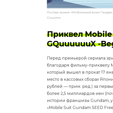
Постер аниме «Мобильный воин Гандам
Соцсети
Приквел Mobile
GQuuuuuuX -Beg
Перед премьерой сериала зр
благодаря фильму-приквелу M
который вышел в прокат 17 ян
место в кассовых сборах Япон
рублей — прим. ред.) за первы
более 2,5 миллиардов иен (поч
истории франшизы Gundam, у
«Mobile Suit Gundam SEED Fre