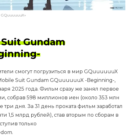
: GQuuuuuuX»
 Suit Gundam
inning-
ители смогут погрузиться в мир GQuuuuuuX
obile Suit Gundam GQuuuuuuX -Beginning-,
варя 2025 года. Фильм сразу же занял первое
ии, собрав 598 миллионов иен (около 353 млн
е три дня. За 31 день проката фильм заработал
ти 1,5 млрд рублей), став вторым по сборам в
ступив только
edom.