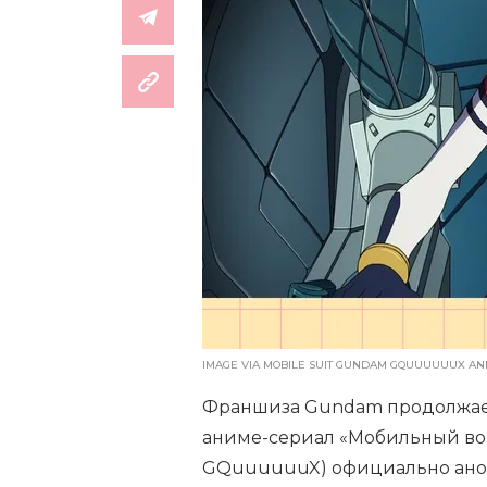
IMAGE VIA MOBILE SUIT GUNDAM GQUUUUUUX ANI
Франшиза Gundam продолжает
аниме-сериал «Мобильный вои
GQuuuuuuX) официально анон