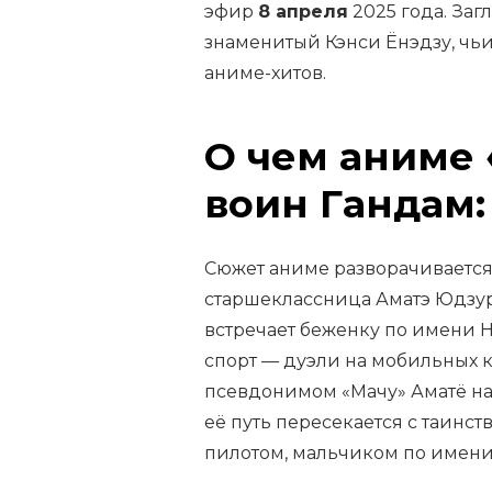
эфир
8 апреля
2025 года. Заг
знаменитый Кэнси Ёнэдзу, чьи
аниме-хитов.
О чем аниме
воин Гандам
Сюжет аниме разворачивается
старшеклассница Аматэ Юдзури
встречает беженку по имени Н
спорт — дуэли на мобильных ко
псевдонимом «Мачу» Аматё на
её путь пересекается с таин
пилотом, мальчиком по имени