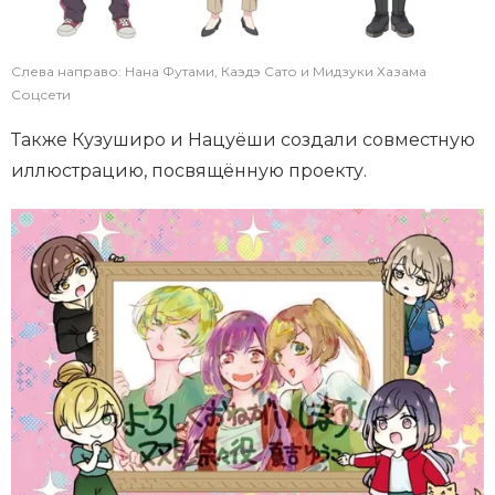
Слева направо: Нана Футами, Каэдэ Сато и Мидзуки Хазама
Соцсети
Также Кузуширо и Нацуёши создали совместную
иллюстрацию, посвящённую проекту.