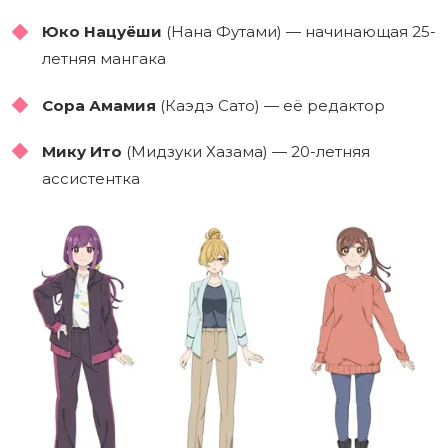
Юко Нацуёши
(Нана Футами) — начинающая 25-
летняя мангака
Сора Амамия
(Каэдэ Сато) — её редактор
Мику Ито
(Мидзуки Хазама) — 20-летняя
ассистентка