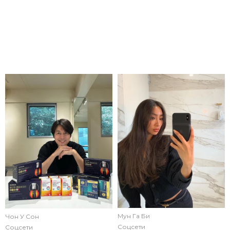
Мун Га Би
Чон У Сон
Соцсети
Соцсети