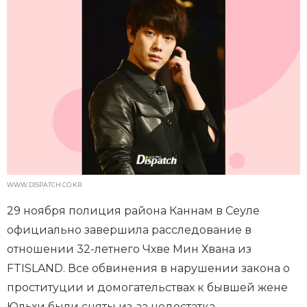
WWW.DISPATCH.CO.KR
29 ноября полиция района Каннам в Сеуле
официально завершила расследование в
отношении 32-летнего Чхве Мин Хвана из
FTISLAND. Все обвинения в нарушении закона о
проституции и домогательствах к бывшей жене
Юльхи были сняты из-за недостатка