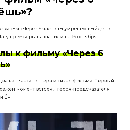
рёшь»?
то фильм «Через 6 часов ты умрёшь» выйдет в
ату премьеры назначили на 16 октября.
лы к фильму «Через 6
ь»
ва варианта постера и тизер фильма. Первый
бражён момент встречи героя-предсказателя
н Ён.