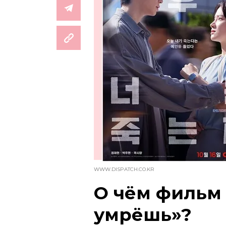
WWW.DISPATCH.CO.KR
О чём фильм 
умрёшь»?