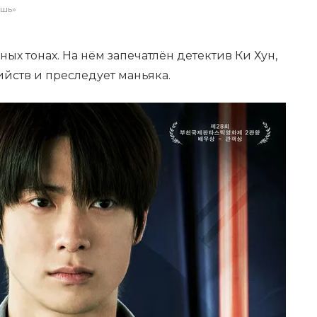
ёшь»
ых тонах. На нём запечатлён детектив Ки Хун,
йств и преследует маньяка.