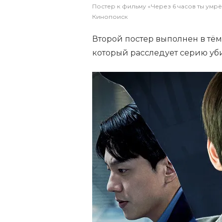
Постер к фильму «Через 6 часов ты умр
Кинопоиск
Второй постер выполнен в тёмн
который расследует серию уби