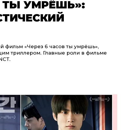
В ТЫ УМРЁШЬ»:
СТИЧЕСКИЙ
й фильм «Через 6 часов ты умрёшь»,
щим триллером. Главные роли в фильме
NCT.