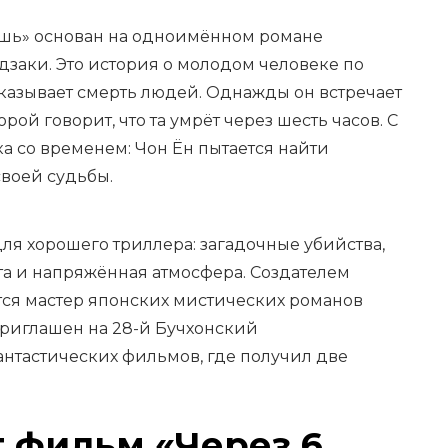
ёшь» основан на одноимённом романе
дзаки. Это история о молодом человеке по
казывает смерть людей. Однажды он встречает
рой говорит, что та умрёт через шесть часов. С
ка со временем: Чон Ён пытается найти
своей судьбы.
для хорошего триллера: загадочные убийства,
а и напряжённая атмосфера. Создателем
ся мастер японских мистических романов
приглашен на 28-й Бучхонский
тастических фильмов, где получил две
 фильм «Через 6