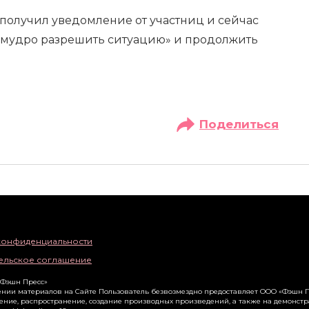
 получил уведомление от участниц и сейчас
 «мудро разрешить ситуацию» и продолжить
Поделиться
конфиденциальности
ельское соглашение
«Фэшн Пресс»
нии материалов на Сайте Пользователь безвозмездно предоставляет ООО «Фэшн П
ение, распространение, создание производных произведений, а также на демонст