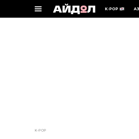
K-POP
А
K-POP