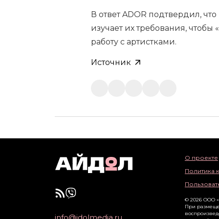
В ответ ADOR подтвердил, что
изучает их требования, чтобы
работу с артистками.
Источник
О проекте
Политика 
Пользоват
© 2026 ООО 
При размеще
воспроизвед
info@idolmedia.ru