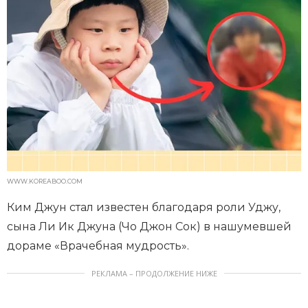
WWW.KOREABOO.COM
Ким Джун стал известен благодаря роли Уджу,
сына Ли Ик Джуна (Чо Джон Сок) в нашумевшей
дораме «Врачебная мудрость».
РЕКЛАМА – ПРОДОЛЖЕНИЕ НИЖЕ