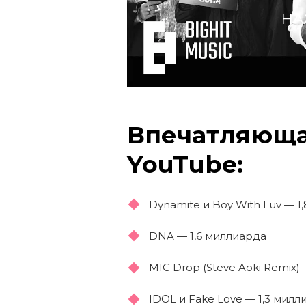
НА
Впечатляюща
YouTube:
Dynamite и Boy With Luv — 
DNA — 1,6 миллиарда
MIC Drop (Steve Aoki Remix)
IDOL и Fake Love — 1,3 милл