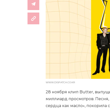
WWW.DISPATCH.CO.KR
28 ноября клип Butter, выпущ
миллиард просмотров. Песня, 
сердца как масло», покорила