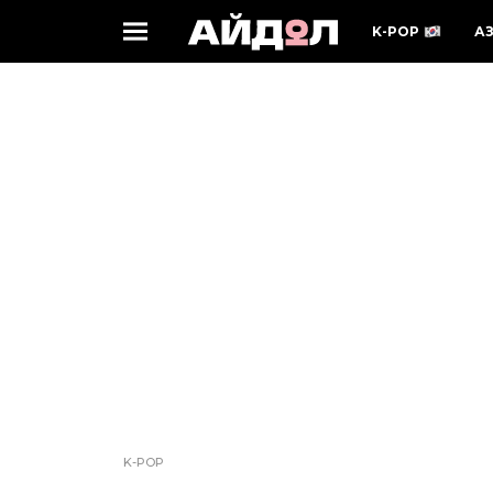
K-POP
А
K-POP