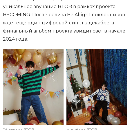
уникальное звучание BTOB в рамках проекта
BECOMING. После релиза Be Alright поклонников
ждет еще один цифровой сингл в декабре, а
финальный альбом проекта увидит свет в начале
2024 года.
Хёншик из BTOB
Минхёк из BTOB