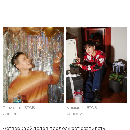
Пэниэль из BTOB
Ынкван из BTOB
Соцсети
Соцсети
Четверка айдолов продолжает развивать