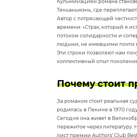
Кульминацией романа становя
Тяньаньмэнь, где переплетают
Автор с потрясающей честнос
времени: «Страх, который я и
потоком солидарности и соп
людьми, не имевшими почти н
Эти строки позволяют нам поч
коллективный опыт поколения
Почему стоит п
За романом стоит реальная с
родилась в Пекине в 1970 году
Сегодня она живет в Великоб
пережитое через литературу. 
лист премии Authors' Club Best