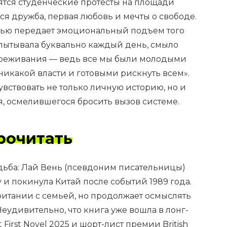
тся студенческие протесты на площади
ся дружба, первая любовь и мечты о свободе.
тью передает эмоциональный подъем того
спытывала буквально каждый день, смыло
ереживания — ведь все мы были молодыми
икакой власти и готовыми рискнуть всем».
увствовать не только личную историю, но и
, осмелившегося бросить вызов системе.
рочитать
удьба: Лай Вень (псевдоним писательницы)
 и покинула Китай после событий 1989 года.
ритании с семьей, но продолжает осмыслять
Неудивительно, что книга уже вошла в лонг-
 First Novel 2025 и шорт-лист премии British