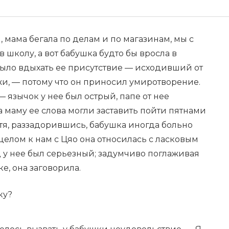
, мама бегала по делам и по магазинам, мы с
 школу, а вот бабушка будто бы вросла в
было вдыхать ее присутствие — исходивший от
ожи, — потому что он приносил умиротворение.
 язычок у нее был острый, папе от нее
а маму ее слова могли заставить пойти пятнами
отя, раззадорившись, бабушка иногда больно
целом к нам с Цяо она относилась с ласковым
д у нее был серьезный; задумчиво поглаживая
е, она заговорила.
ку?