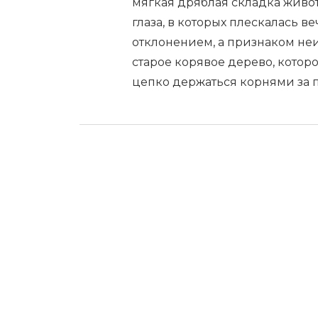
мягкая дряблая складка живот
глаза, в которых плескалась ве
отклонением, а признаком не
старое корявое дерево, которо
цепко держаться корнями за п