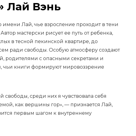
» Лай Вэнь
 имени Лай, чье взросление проходит в тени
Автор мастерски рисует ее путь от ребенка,
лых в тесной пекинской квартире, до
всем ради свободы. Особую атмосферу создают
й, родителями с опасными секретами и
м, чьи книги формируют мировоззрение
й свободы, среди них я чувствовала себя
аемой, как вершины гор», — признается Лай,
овится первым шагом к внутреннему