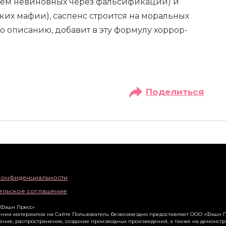
щем невиновных через фальсификации) и
ких мафии), саспенс строится на моральных
по описанию, добавит в эту формулу хоррор-
Поделиться
конфиденциальности
ельское соглашение
«Фэшн Пресс»
нии материалов на Сайте Пользователь безвозмездно предоставляет ООО «Фэшн П
ение, распространение, создание производных произведений, а также на демонст