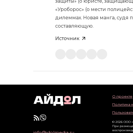
защиты» (о юристе, защищаю
«Уроборос» (о мести полицейс
дилеммах. Новая манга, судя 
составляющую.
Источник
О проекте
Политика 
Пользоват
© 2026 ООО 
При размеще
воспроизвед
info@idolmedia.ru