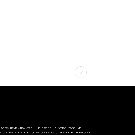
ресс» неисключительные права на использование,
рацию материалов и доведение их до всеобщего сведения