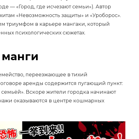
оде — «Город, где исчезают семьи»). Автор
хитам «Невозможность защиты» и «Уроборос».
им триумфом в карьере мангаки, который
нных психологических сюжетах.
 манги
семейство, переезжающее в тихий
оговоре аренды содержится пугающий пункт:
 семьёй». Вскоре жители городка начинают
онажи оказываются в центре кошмарных