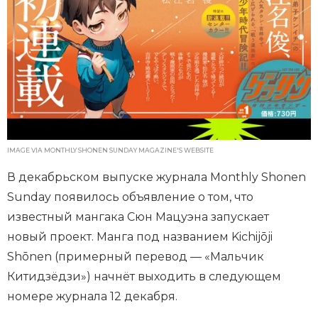
IMAGE VIA MONTHLY SHONEN SUNDAY MAGAZINE'S WEBSITE
В декабрьском выпуске журнала Monthly Shonen
Sunday появилось объявление о том, что
известный мангака Сюн Мацуэна запускает
новый проект. Манга под названием Kichijōji
Shōnen (примерный перевод — «Мальчик
Китидзёдзи») начнёт выходить в следующем
номере журнала 12 декабря.