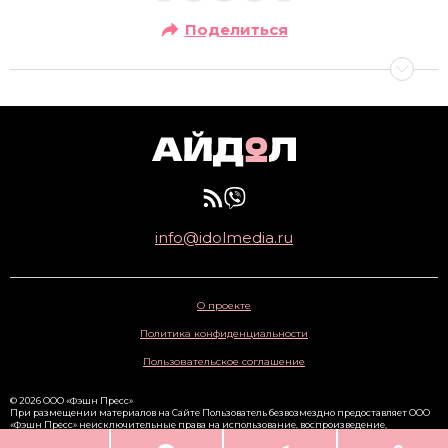
Поделиться
info@idolmedia.ru
О проекте
Политика конфиденциальности
Пользовательское соглашение
© 2026 ООО «Фэшн Пресс»
При размещении материалов на Сайте Пользователь безвозмездно предоставляет ООО
«Фэшн Пресс» неисключительные права на использование, воспроизведение,
распространение, создание производных произведений, а также на демонстрацию