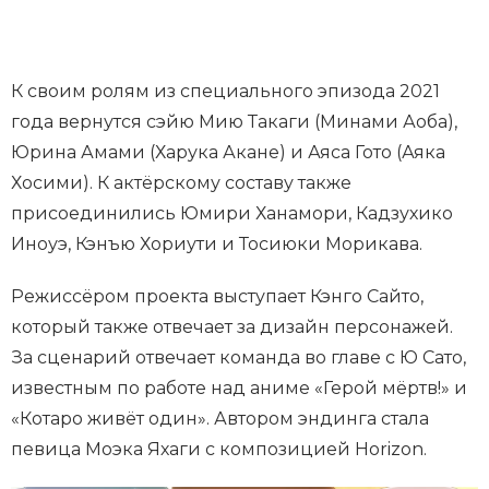
К своим ролям из специального эпизода 2021
года вернутся сэйю Мию Такаги (Минами Аоба),
Юрина Амами (Харука Акане) и Аяса Гото (Аяка
Хосими). К актёрскому составу также
присоединились Юмири Ханамори, Кадзухико
Иноуэ, Кэнъю Хориути и Тосиюки Морикава.
Режиссёром проекта выступает Кэнго Сайто,
который также отвечает за дизайн персонажей.
За сценарий отвечает команда во главе с Ю Сато,
известным по работе над аниме «Герой мёртв!» и
«Котаро живёт один». Автором эндинга стала
певица Моэка Яхаги с композицией Horizon.