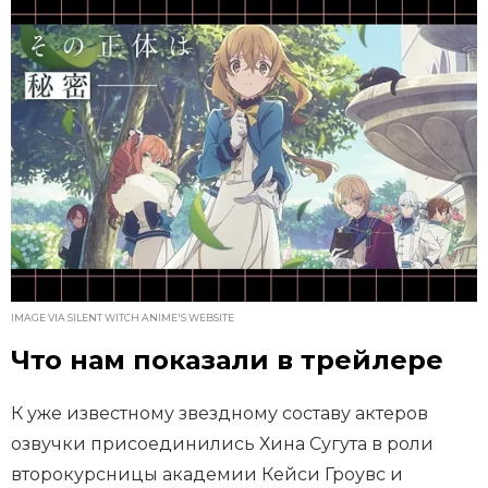
IMAGE VIA SILENT WITCH ANIME'S WEBSITE
Что нам показали в трейлере
К уже известному звездному составу актеров
озвучки присоединились Хина Сугута в роли
второкурсницы академии Кейси Гроувс и