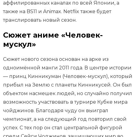
аффилированных каналах по всей Японии, а
также на BS11 и Animax. Netflix также будет
транслировать новый сезон.
Сюжет аниме «Человек-
мускул»
Сюжет нового сезона основан на арке из
одноимённой манги 2011 года. В центре истории
— принц Кинникуман (Человек-мускул), который
прибыл на Землю с планеты Кинникусей. Он был
объектом насмешек людей, но случайно получил
возможность участвовать в турнире Кубке мира
чойджинов. Благодаря чуду он выиграл
чемпионат, а на следующий год повторил свой
успех. С тех пор он стал центральной фигурой
среди Сейги Чоджинов, защищающих мир во