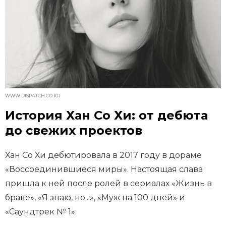
WWW.DISPATCH.CO.KR
История Хан Со Хи: от дебюта
до свежих проектов
Хан Со Хи дебютировала в 2017 году в дораме
«Воссоединившиеся миры». Настоящая слава
пришла к ней после ролей в сериалах «Жизнь в
браке», «Я знаю, но...», «Муж на 100 дней» и
«Саундтрек № 1».