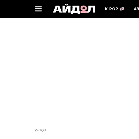
K-POP
А
K-POP