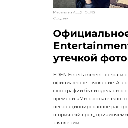
Масами из ALL(H)OURS
Соцсети
Официальное
Entertainmen
утечкой фот
EDEN Entertainment оперативн
официальное заявление. Аген
фотографии были сделаны в 
времени. «Мы настоятельно п
несанкционированное распро
вторичный вред, причиняемый
заявлении.