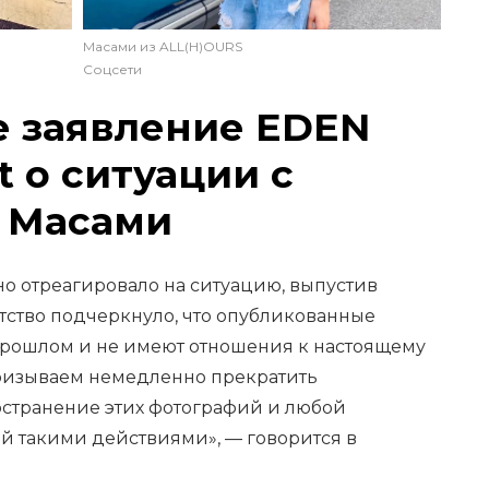
Масами из ALL(H)OURS
Соцсети
 заявление EDEN
t о ситуации с
о Масами
о отреагировало на ситуацию, выпустив
тство подчеркнуло, что опубликованные
прошлом и не имеют отношения к настоящему
ризываем немедленно прекратить
странение этих фотографий и любой
 такими действиями», — говорится в