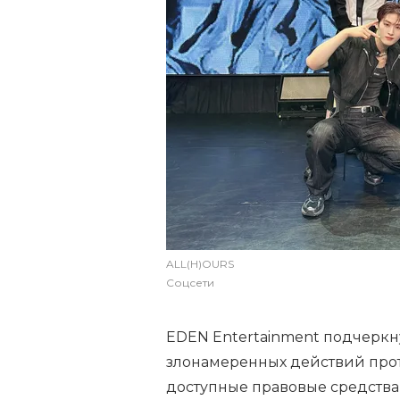
ALL(H)OURS
Соцсети
EDEN Entertainment подчеркну
злонамеренных действий проти
доступные правовые средства 