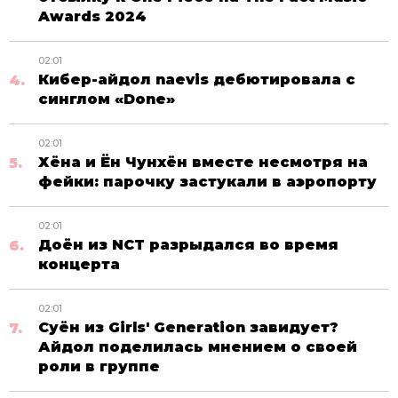
Awards 2024
02:01
Кибер-айдол naevis дебютировала с
синглом «Done»
02:01
Хёна и Ён Чунхён вместе несмотря на
фейки: парочку застукали в аэропорту
02:01
Доён из NCT разрыдался во время
концерта
02:01
Суён из Girls' Generation завидует?
Айдол поделилась мнением о своей
роли в группе