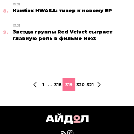
01:01
Камбэк HWASA: тизер к новому EP
01:01
Звезда группы Red Velvet сыграет
главную роль в фильме Next
1
...
318
319
320
321