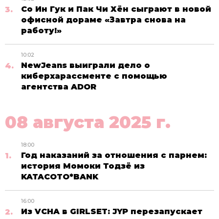
Со Ин Гук и Пак Чи Хён сыграют в новой
офисной дораме «Завтра снова на
работу!»
10:02
NewJeans выиграли дело о
киберхарассменте с помощью
агентства ADOR
08 августа 2025 г.
18:00
Год наказаний за отношения с парнем:
история Момоки Тодзё из
KATACOTO*BANK
16:00
Из VCHA в GIRLSET: JYP перезапускает