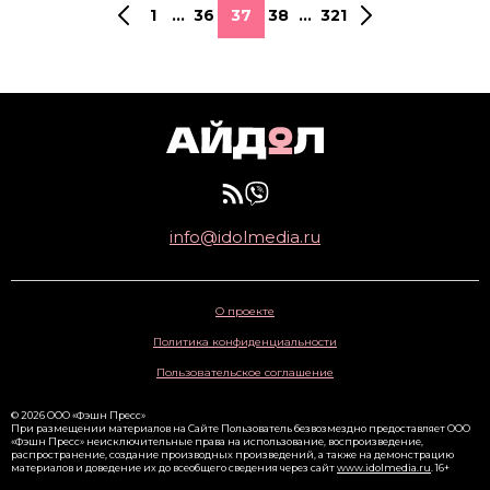
1
...
36
37
38
...
321
info@idolmedia.ru
О проекте
Политика конфиденциальности
Пользовательское соглашение
© 2026 ООО «Фэшн Пресс»
При размещении материалов на Сайте Пользователь безвозмездно предоставляет ООО
«Фэшн Пресс» неисключительные права на использование, воспроизведение,
распространение, создание производных произведений, а также на демонстрацию
материалов и доведение их до всеобщего сведения через сайт
www.idolmedia.ru
. 16+