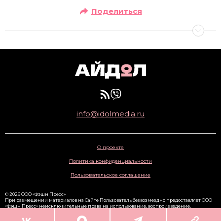
Поделиться
info@idolmedia.ru
О проекте
Политика конфиденциальности
Пользовательское соглашение
© 2026 ООО «Фэшн Пресс»
При размещении материалов на Сайте Пользователь безвозмездно предоставляет ООО
«Фэшн Пресс» неисключительные права на использование, воспроизведение,
распространение, создание производных произведений, а также на демонстрацию
материалов и доведение их до всеобщего сведения через сайт
www.idolmedia.ru
. 16+