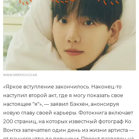
WWW.DISPATCH.CO.KR
«Яркое вступление закончилось. Наконец-то
наступил второй акт, где я могу показать свое
настоящее "я"», — заявил Бэкхён, анонсируя
новую главу своей карьеры. Фотокнига включает
200 страниц, на которых известный фотограф Ко
Вонтхэ запечатлел один день из жизни артиста —
от раннего утра до полуночи. Проект разделен на