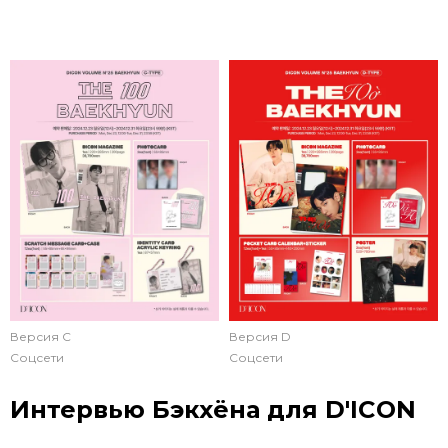
Версия C
Версия D
Соцсети
Соцсети
Интервью Бэкхёна для D'ICON