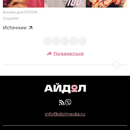
Бэкхён для D'ICON
Соцсети
Источник
Поделиться
info@idolmedia.ru