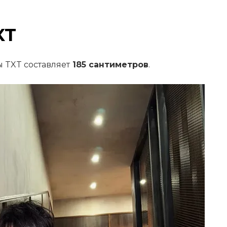
XT
ы TXT составляет
185 сантиметров
.