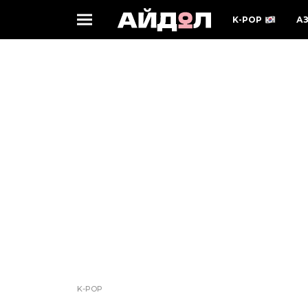
K-POP
А
K-POP