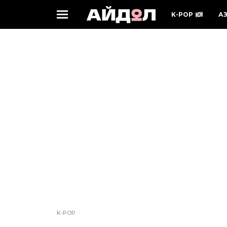
K-POP
А
K-POP