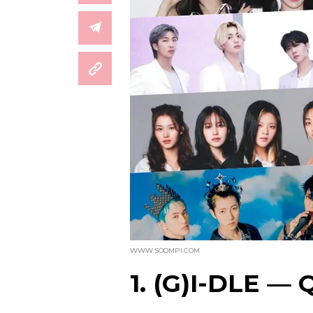
WWW.SOOMPI.COM
1. (G)I-DLE —